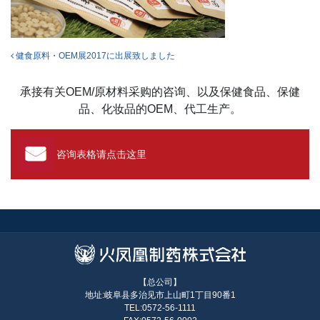
投稿ナビゲーション
健食原料・OEM展2017に出展致しました
承接有关OEM/原材料采购的咨询、以及保健食品、保健
品、化妆品的OEM、代工生产。
咨询表格请点击这里
【总公司】
地址:岐阜县多治见市上山町1丁目90番1
TEL:0572-56-1111