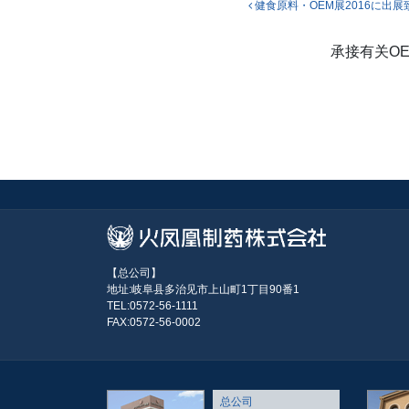
投稿ナビ
健食原料・OEM展2016に出展
承接有关O
【总公司】
地址:岐阜县多治见市上山町1丁目90番1
TEL:0572-56-1111
FAX:0572-56-0002
总公司