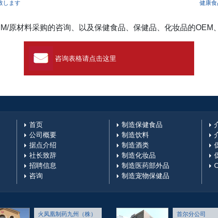
ゲーション
致します
健康食
EM/原材料采购的咨询、以及保健食品、保健品、化妆品的OEM
咨询表格请点击这里
首页
制造保健食品
公司概要
制造饮料
据点介绍
制造酒类
社长致辞
制造化妆品
招聘信息
制造医药部外品
咨询
制造宠物保健品
火凤凰制药九州（株）
首尔分公司