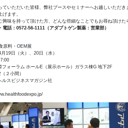
っていただいた皆様、弊社ブースやセミナーへお越しいただき
上げます。
ご興味を持って頂けた方、どんな些細なことでもお尋ね頂けた
話：0572-56-1111（アダプトゲン製薬：営業部）
食原料・OEM展
4月19日（火）、20日（水）
:00
フォーラム ホールE（展示ホール）ガラス棟G 地下2F
02（２小間）
ヘルスビジネスマガジン社
.healthfoodexpo.jp/