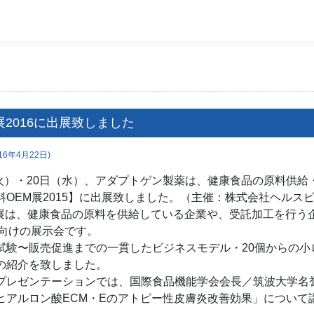
展2016に出展致しました
16年4月22日)
（火）・20日（水）、アダプトゲン製薬は、健康食品の原料供
料OEM展2015】に出展致しました。（主催：株式会社ヘルス
M展は、健康食品の原料を供給している企業や、受託加工を行う
界向けの展示会です。
試験〜販売促進までの一貫したビジネスモデル・20個からの小
の紹介を致しました。
プレゼンテーションでは、国際食品機能学会会長／筑波大学名
ヒアルロン酸ECM・Eのアトピー性皮膚炎改善効果」について