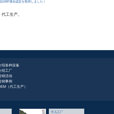
品GMP適合認定を取得しました
、代工生产。
介绍各种设备
介绍工厂
促销活动
促销事例
OEM（代工生产）
可儿工厂