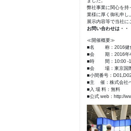
ました。
弊社事業に関心を持
業様に厚く御礼申し
展示内容等で当社に
お問い合わせは・・・電
≪開催概要≫
■名 称：2016健
■会 期：2016年
■時 間：10:00 -17
■会 場：東京国際
■小間番号：D01,D
■主 催：株式会社
■入 場 料：無料
■公式 web：http://www