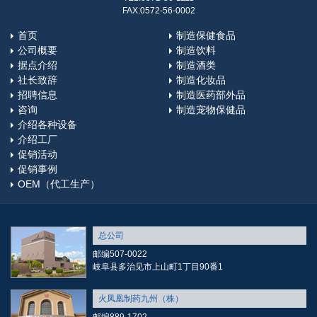
FAX:0572-56-0002
首页
制造保健食品
公司概要
制造饮料
据点介绍
制造酒类
社长致辞
制造化妆品
招聘信息
制造医药部外品
咨询
制造宠物保健品
介绍各种设备
介绍工厂
促销活动
促销事例
OEM（代工生产）
总公司
邮编507-0022
岐阜县多治见市上山町1丁目90番1
火凤凰制药九州（株）