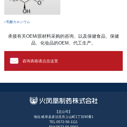
投稿ナビゲーション
乳酸カルシウム
承接有关OEM/原材料采购的咨询、以及保健食品、保健
品、化妆品的OEM、代工生产。
咨询表格请点击这里
【总公司】
地址:岐阜县多治见市上山町1丁目90番1
TEL:0572-56-1111