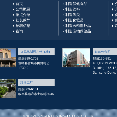
首页
制造保健食品
公司概要
制造饮料
据点介绍
制造酒类
社长致辞
制造化妆品
招聘信息
制造医药部外品
咨询
制造宠物保健品
火凤凰制药九州（株）
首尔分公司
邮编889-1702
邮编135-881
宫崎县宫崎市田野町乙
401,HYUN WOO
1730-2
Building, 165-12,
Samsung-Dong,
瑞浪工厂
邮编509-6101
岐阜县瑞浪市土岐町8036
©2018 ADAPTGEN PHARMACEUTICAL CO.,LTD.