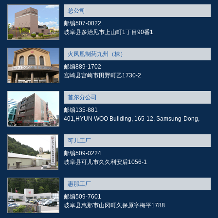
总公司
邮编507-0022
岐阜县多治见市上山町1丁目90番1
火凤凰制药九州（株）
邮编889-1702
宫崎县宫崎市田野町乙1730-2
首尔分公司
邮编135-881
401,HYUN WOO Building, 165-12, Samsung-Dong,
可儿工厂
邮编509-0224
岐阜县可儿市久久利安后1056-1
惠那工厂
邮编509-7601
岐阜县惠那市山冈町久保原字梅平1788