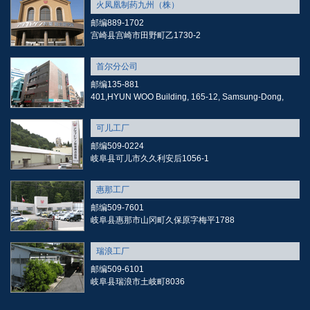
火凤凰制药九州（株）
邮编889-1702
宫崎县宫崎市田野町乙1730-2
首尔分公司
邮编135-881
401,HYUN WOO Building, 165-12, Samsung-Dong,
可儿工厂
邮编509-0224
岐阜县可儿市久久利安后1056-1
惠那工厂
邮编509-7601
岐阜县惠那市山冈町久保原字梅平1788
瑞浪工厂
邮编509-6101
岐阜县瑞浪市土岐町8036