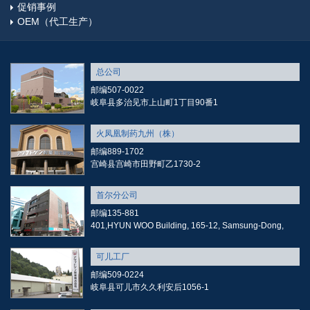
促销事例
OEM（代工生产）
总公司
邮编507-0022
岐阜县多治见市上山町1丁目90番1
火凤凰制药九州（株）
邮编889-1702
宫崎县宫崎市田野町乙1730-2
首尔分公司
邮编135-881
401,HYUN WOO Building, 165-12, Samsung-Dong,
可儿工厂
邮编509-0224
岐阜县可儿市久久利安后1056-1