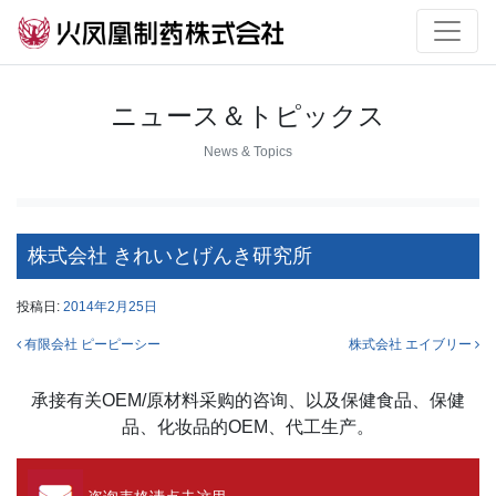
ニュース＆トピックス
News & Topics
株式会社 きれいとげんき研究所
投稿日:
2014年2月25日
投稿ナビゲーション
有限会社 ピーピーシー
株式会社 エイブリー
承接有关OEM/原材料采购的咨询、以及保健食品、保健
品、化妆品的OEM、代工生产。