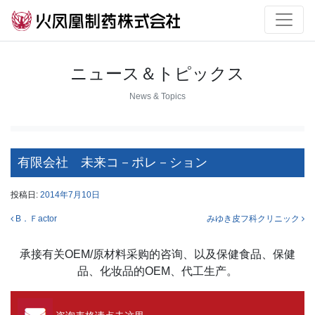
ニュース＆トピックス
News & Topics
有限会社 未来コ－ポレ－ション
投稿日:
2014年7月10日
投稿ナビゲーション
B．Ｆactor
みゆき皮フ科クリニック
承接有关OEM/原材料采购的咨询、以及保健食品、保健
品、化妆品的OEM、代工生产。